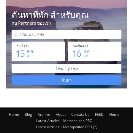
Home
Blog
Archive
About
Contact Us
FEED
Home
Latest Articles – Metropolitan PRO
Latest Articles – Metropolitan PRO (2)