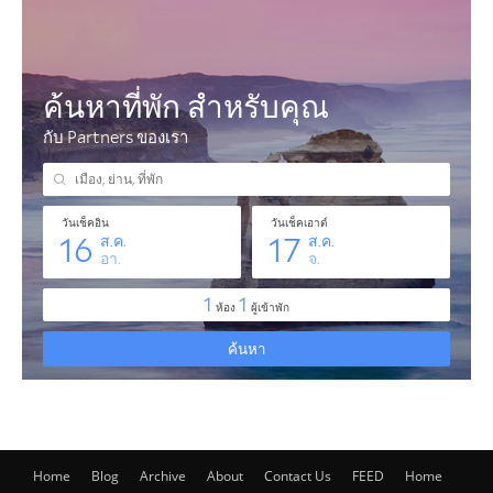
Home
Blog
Archive
About
Contact Us
FEED
Home