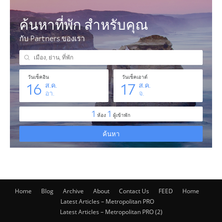
Home
Blog
Archive
About
Contact Us
FEED
Home
Latest Articles – Metropolitan PRO
Latest Articles – Metropolitan PRO (2)