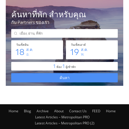
Home
Blog
Archive
About
Contact Us
FEED
Home
Latest Articles – Metropolitan PRO
Latest Articles – Metropolitan PRO (2)