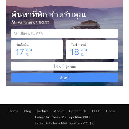
Home
Blog
Archive
About
Contact Us
FEED
Home
Latest Articles – Metropolitan PRO
Latest Articles – Metropolitan PRO (2)