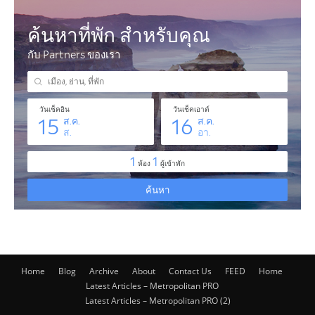
Home
Blog
Archive
About
Contact Us
FEED
Home
Latest Articles – Metropolitan PRO
Latest Articles – Metropolitan PRO (2)