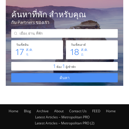
Home
Blog
Archive
About
Contact Us
FEED
Home
Latest Articles – Metropolitan PRO
Latest Articles – Metropolitan PRO (2)