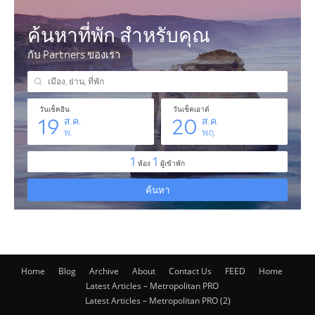
Home
Blog
Archive
About
Contact Us
FEED
Home
Latest Articles – Metropolitan PRO
Latest Articles – Metropolitan PRO (2)