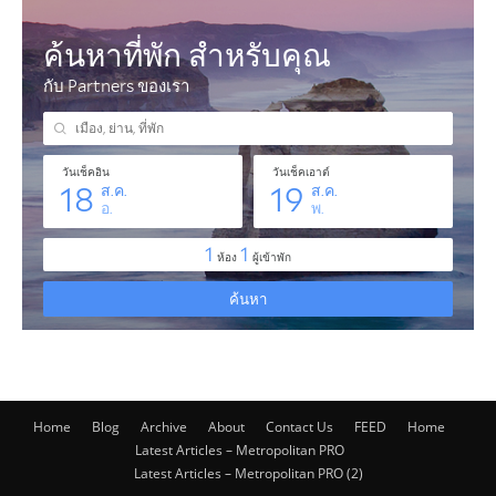
Home
Blog
Archive
About
Contact Us
FEED
Home
Latest Articles – Metropolitan PRO
Latest Articles – Metropolitan PRO (2)