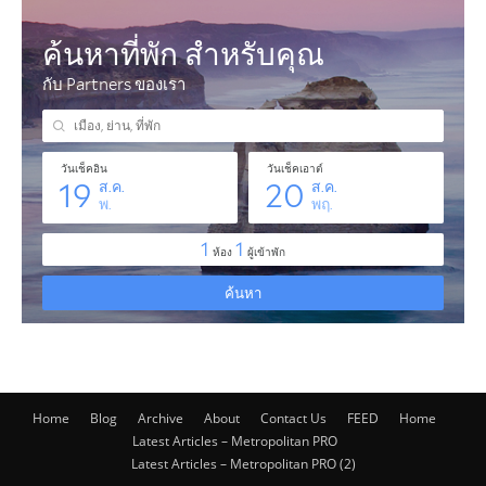
Home
Blog
Archive
About
Contact Us
FEED
Home
Latest Articles – Metropolitan PRO
Latest Articles – Metropolitan PRO (2)