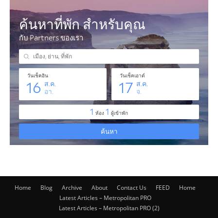
Home
Blog
Archive
About
Contact Us
FEED
Home
Latest Articles – Metropolitan PRO
Latest Articles – Metropolitan PRO (2)