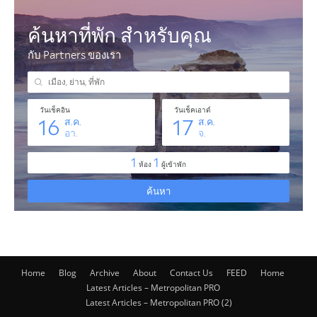
Home
Blog
Archive
About
Contact Us
FEED
Home
Latest Articles – Metropolitan PRO
Latest Articles – Metropolitan PRO (2)