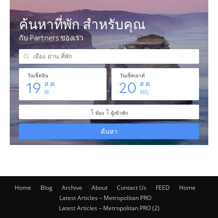
Home
Blog
Archive
About
Contact Us
FEED
Home
Latest Articles – Metropolitan PRO
Latest Articles – Metropolitan PRO (2)