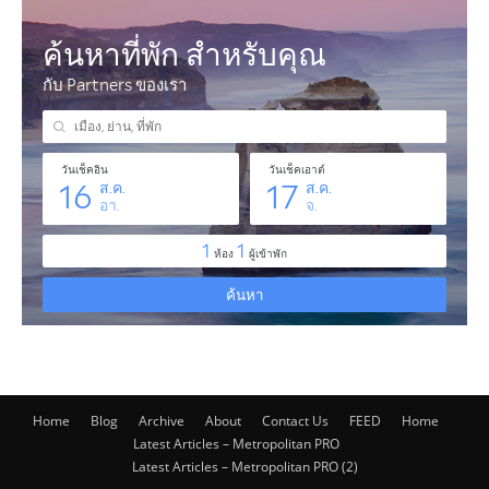
Home
Blog
Archive
About
Contact Us
FEED
Home
Latest Articles – Metropolitan PRO
Latest Articles – Metropolitan PRO (2)