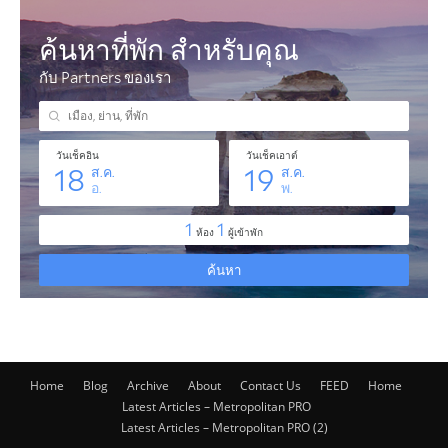
Home
Blog
Archive
About
Contact Us
FEED
Home
Latest Articles – Metropolitan PRO
Latest Articles – Metropolitan PRO (2)