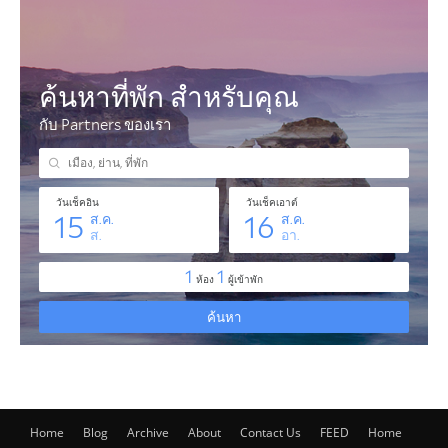
Home
Blog
Archive
About
Contact Us
FEED
Home