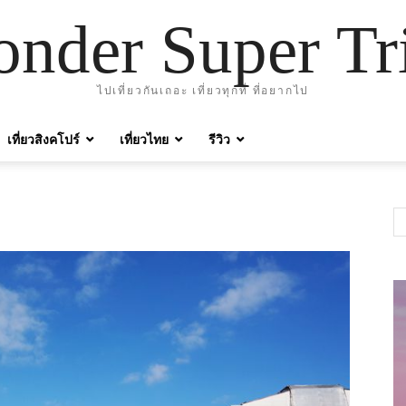
nder Super Tr
ไปเที่ยวกันเถอะ เที่ยวทุกที่ ที่อยากไป
เที่ยวสิงคโปร์
เที่ยวไทย
รีวิว