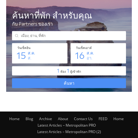
Home
Blog
Archive
About
Contact Us
FEED
Home
Latest Articles – Metropolitan PRO
Latest Articles – Metropolitan PRO (2)