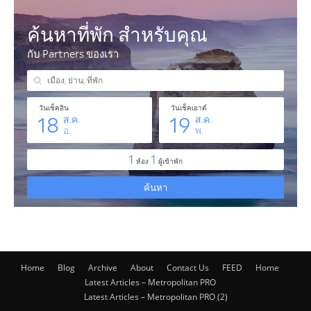
Home
Blog
Archive
About
Contact Us
FEED
Home
Latest Articles – Metropolitan PRO
Latest Articles – Metropolitan PRO (2)