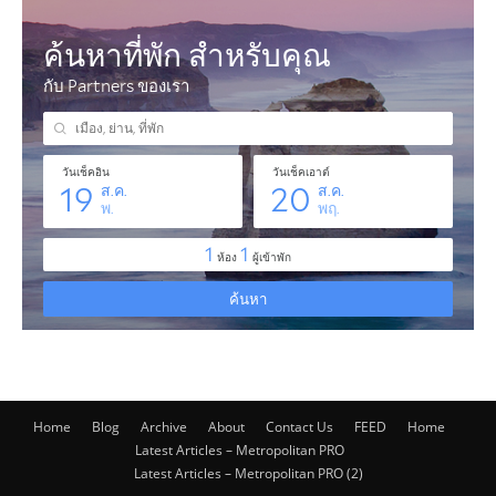
Home
Blog
Archive
About
Contact Us
FEED
Home
Latest Articles – Metropolitan PRO
Latest Articles – Metropolitan PRO (2)