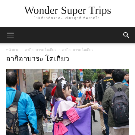
Wonder Super Trips
ไปเที่ยวกันเถอะ เที่ยวทุกที่ ที่อยากไป
หน้าแรก
อากิฮาบาระ โตเกียว
อากิฮาบาระ โตเกียว
อากิฮาบาระ โตเกียว