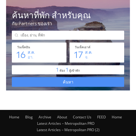
Home
Blog
Archive
About
Contact Us
FEED
Home
Latest Articles – Metropolitan PRO
Latest Articles – Metropolitan PRO (2)