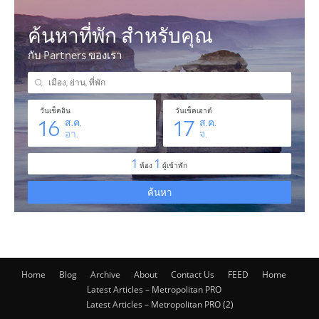
Home
Blog
Archive
About
Contact Us
FEED
Home
Latest Articles – Metropolitan PRO
Latest Articles – Metropolitan PRO (2)