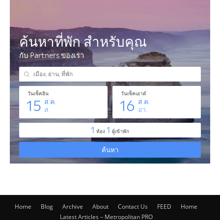
Home
Blog
Archive
About
Contact Us
FEED
Home
Latest Articles – Metropolitan PRO