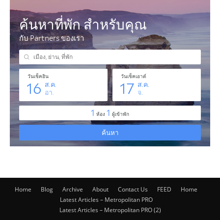
Home
Blog
Archive
About
Contact Us
FEED
Home
Latest Articles – Metropolitan PRO
Latest Articles – Metropolitan PRO (2)