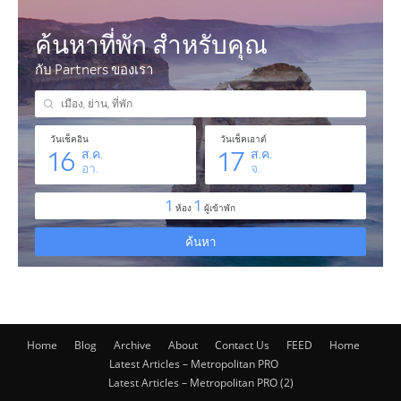
Home
Blog
Archive
About
Contact Us
FEED
Home
Latest Articles – Metropolitan PRO
Latest Articles – Metropolitan PRO (2)