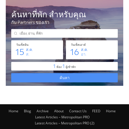
Home
Blog
Archive
About
Contact Us
FEED
Home
Latest Articles – Metropolitan PRO
Latest Articles – Metropolitan PRO (2)