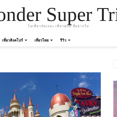
nder Super Tr
ไปเที่ยวกันเถอะ เที่ยวทุกที่ ที่อยากไป
เที่ยวสิงคโปร์
เที่ยวไทย
รีวิว