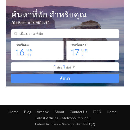
Home
Blog
Archive
About
Contact Us
FEED
Home
Latest Articles – Metropolitan PRO
Latest Articles – Metropolitan PRO (2)