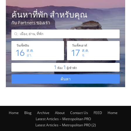
Home
Blog
Archive
About
Contact Us
FEED
Home
Latest Articles – Metropolitan PRO
Latest Articles – Metropolitan PRO (2)