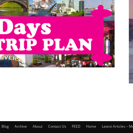
Blog
Archive
About
Contact Us
FEED
Home
Latest Articles – 