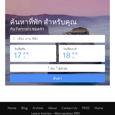
Home
Blog
Archive
About
Contact Us
FEED
Home
Latest Articles – Metropolitan PRO