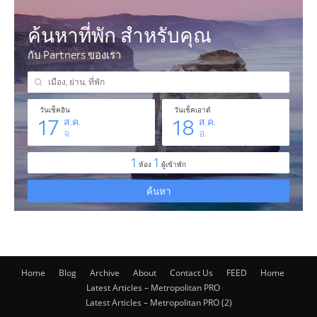
Home
Blog
Archive
About
Contact Us
FEED
Home
Latest Articles – Metropolitan PRO
Latest Articles – Metropolitan PRO (2)