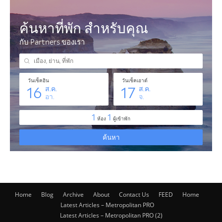
Home
Blog
Archive
About
Contact Us
FEED
Home
Latest Articles – Metropolitan PRO
Latest Articles – Metropolitan PRO (2)