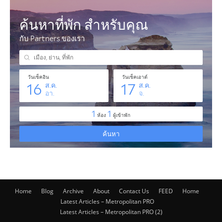
Home
Blog
Archive
About
Contact Us
FEED
Home
Latest Articles – Metropolitan PRO
Latest Articles – Metropolitan PRO (2)