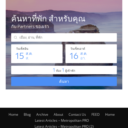
Home
Blog
Archive
About
Contact Us
FEED
Home
Latest Articles – Metropolitan PRO
Latest Articles – Metropolitan PRO (2)